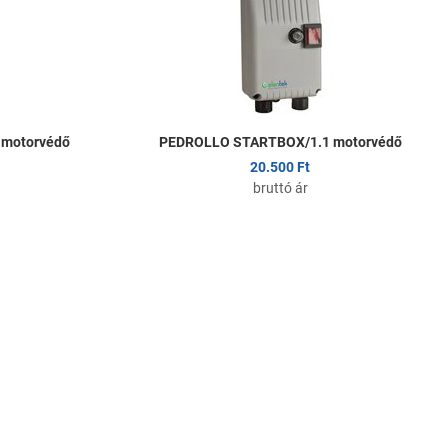
Összehasonlítom
Ö
Gyors nézet
G
motorvédő
PEDROLLO STARTBOX/1.1 motorvédő
20.500 Ft
bruttó ár