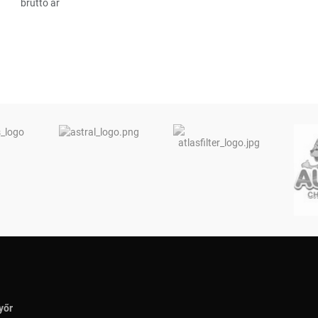
bruttó ár
yőr