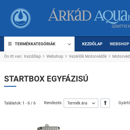
TERMÉKKATEGÓRIÁK
KEZDŐLAP
WEBSHOP
Ön itt van:
Kezdőlap
Webshop
Vezérlők Motorvédők
Motorvéd
STARTBOX EGYFÁZISÚ
+/-
Találatok: 1 - 6 / 6
Rendezés
Termék ára
Gyártó
Kedvencekhez ad