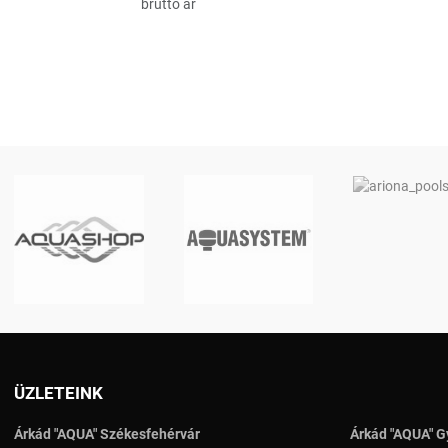
bruttó ár
ÜZLETEINK
Árkád "AQUA" Székesfehérvár
Árkád "AQUA" G