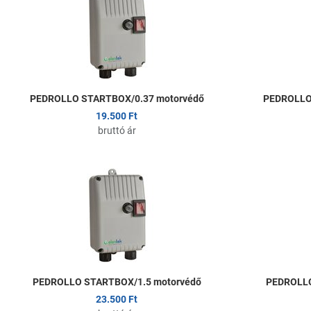
Összehasonlítom
Gyors nézet
PEDROLLO STARTBOX/0.37 motorvédő
PEDROLLO
19.500 Ft
bruttó ár
Kedvencekhez ad
Összehasonlítom
Gyors nézet
PEDROLLO STARTBOX/1.5 motorvédő
PEDROLLO
23.500 Ft