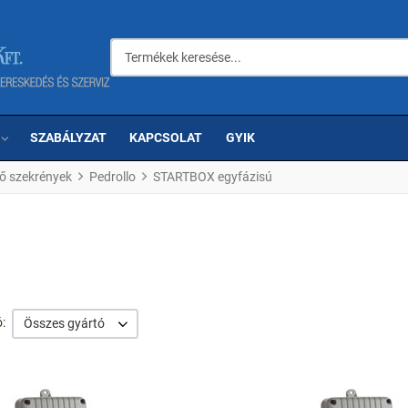
Termékek keresése...
SZABÁLYZAT
KAPCSOLAT
GYIK
ő szekrények
Pedrollo
STARTBOX egyfázisú
:
Összes gyártó
om
Kedvencekhez adom