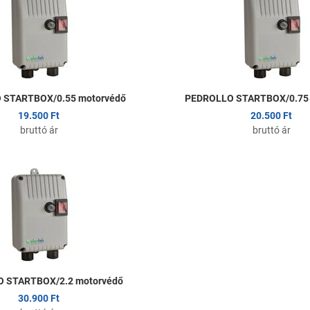
Összehasonlítom
Gyors nézet
 STARTBOX/0.55 motorvédő
PEDROLLO STARTBOX/0.75 
19.500 Ft
20.500 Ft
bruttó ár
bruttó ár
om
Kedvencekhez adom
Összehasonlítom
Gyors nézet
 STARTBOX/2.2 motorvédő
30.900 Ft