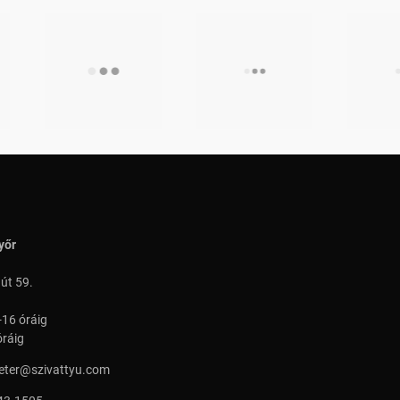
yőr
 út 59.
-16 óráig
óráig
peter@szivattyu.com