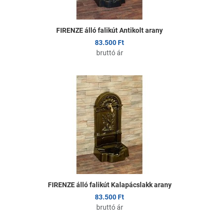
FIRENZE álló falikút Antikolt arany
83.500 Ft
bruttó ár
K
Ö
G
FIRENZE álló falikút Kalapácslakk arany
83.500 Ft
bruttó ár