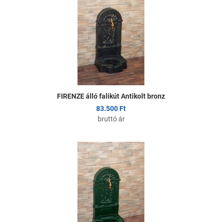
sszehasonlítom
Ö
yors nézet
G
FIRENZE álló falikút Antikolt bronz
83.500 Ft
bruttó ár
edvencekhez adom
K
sszehasonlítom
Ö
yors nézet
G