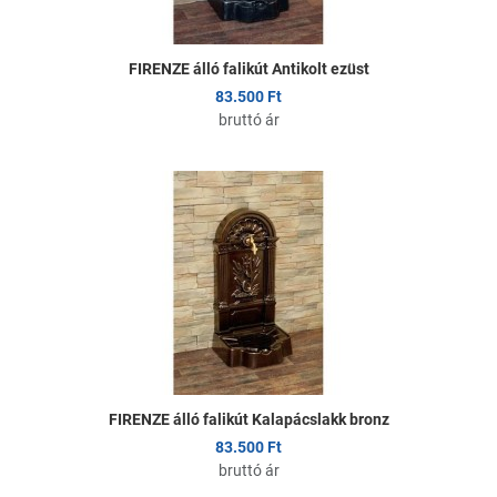
FIRENZE álló falikút Antikolt ezüst
83.500 Ft
bruttó ár
edvencekhez adom
K
sszehasonlítom
Ö
yors nézet
G
FIRENZE álló falikút Kalapácslakk bronz
83.500 Ft
bruttó ár