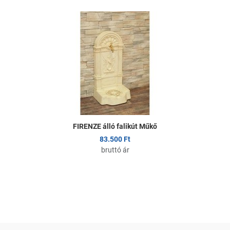
K
Ö
G
FIRENZE álló falikút Műkő
83.500 Ft
bruttó ár