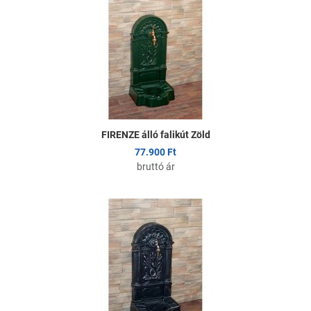
sszehasonlítom
Ö
yors nézet
G
FIRENZE álló falikút Zöld
77.900 Ft
bruttó ár
edvencekhez adom
K
sszehasonlítom
Ö
yors nézet
G