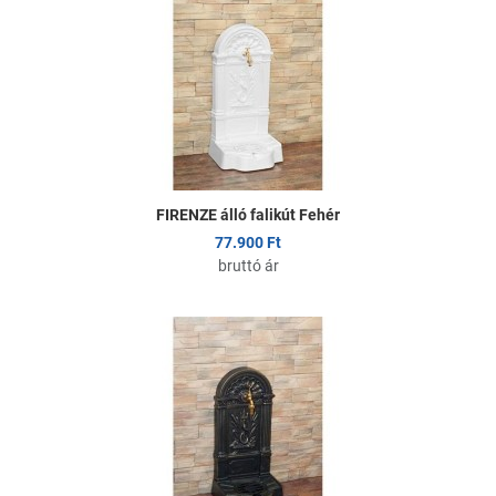
Ö
G
FIRENZE álló falikút Fehér
77.900 Ft
bruttó ár
K
Ö
G