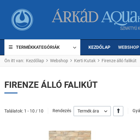
TERMÉKKATEGÓRIÁK
KEZDŐLAP
WEBSHOP
Ön itt van:
Kezdőlap
Webshop
Kerti Kutak
Firenze álló falikút
FIRENZE ÁLLÓ FALIKÚT
+/-
Találatok: 1 - 10 / 10
Rendezés
Termék ára
Gyá
K