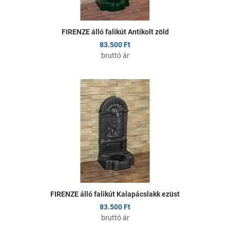
FIRENZE álló falikút Antikolt zöld
83.500 Ft
bruttó ár
edvencekhez adom
K
sszehasonlítom
Ö
yors nézet
G
FIRENZE álló falikút Kalapácslakk ezüst
83.500 Ft
bruttó ár