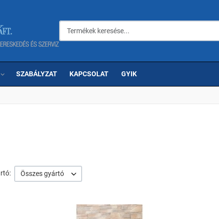
Termékek keresése...
SZABÁLYZAT
KAPCSOLAT
GYIK
rtó:
Összes gyártó
edvencekhez adom
K