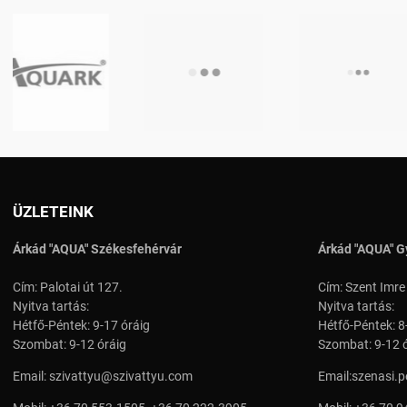
ÜZLETEINK
Árkád "AQUA" Székesfehérvár
Árkád "AQUA" G
Cím: Palotai út 127.
Cím: Szent Imre
Nyitva tartás:
Nyitva tartás:
Hétfő-Péntek: 9-17 óráig
Hétfő-Péntek: 8
Szombat: 9-12 óráig
Szombat: 9-12 
Email:
szivattyu@szivattyu.com
Email:
szenasi.