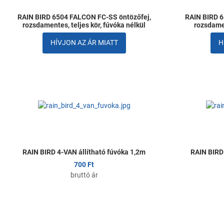
RAIN BIRD 6504 FALCON FC-SS öntözőfej,
RAIN BIRD 6
rozsdamentes, teljes kör, fúvóka nélkül
rozsdamen
HÍVJON AZ ÁR MIATT
H
Kedvencekhez ad
Összehasonlítom
Gyors nézet
RAIN BIRD 4-VAN állítható fúvóka 1,2m
RAIN BIRD 
700 Ft
bruttó ár
Kedvencekhez ad