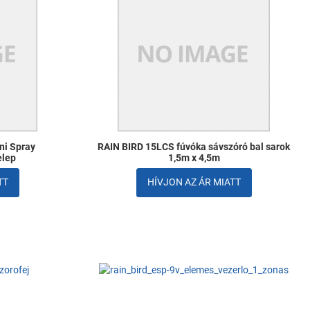
Összehasonlítom
Ö
Gyors nézet
G
ni Spray
RAIN BIRD 15LCS fúvóka sávszóró bal sarok
elep
1,5m x 4,5m
TT
HÍVJON AZ ÁR MIATT
Kedvencekhez adom
K
Összehasonlítom
Ö
Gyors nézet
G