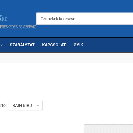
Termékek keresése...
SZABÁLYZAT
KAPCSOLAT
GYIK
rtó:
RAIN BIRD
om
Kedvencekhez adom