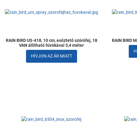
Összehasonlítom
Gyors nézet
RAIN BIRD US-418, 10 cm, esőztető szórófej, 18
RAIN BIRD M
VAN állítható fúvókával 5,4 méter
H
HÍVJON AZ ÁR MIATT
Kedvencekhez ad
Összehasonlítom
Gyors nézet