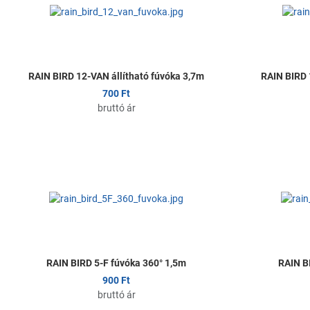
Összehasonlítom
Gyors nézet
RAIN BIRD 12-VAN állítható fúvóka 3,7m
RAIN BIRD 
700 Ft
bruttó ár
Kedvencekhez ad
Összehasonlítom
Gyors nézet
RAIN BIRD 5-F fúvóka 360° 1,5m
RAIN B
900 Ft
bruttó ár