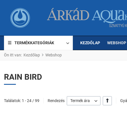
TERMÉKKATEGÓRIÁK
KEZDŐLAP
WEBSHOP
Ön itt van:
Kezdőlap
Webshop
RAIN BIRD
+/-
Találatok: 1 - 24 / 99
Rendezés
Termék ára
Gyá
Kedvencekhez ad