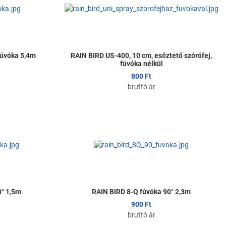
Összehasonlítom
Ö
Gyors nézet
G
fúvóka 5,4m
RAIN BIRD US-400, 10 cm, esőztető szórófej,
fúvóka nélkül
800 Ft
bruttó ár
Kedvencekhez adom
K
Összehasonlítom
Ö
Gyors nézet
G
0° 1,5m
RAIN BIRD 8-Q fúvóka 90° 2,3m
900 Ft
bruttó ár