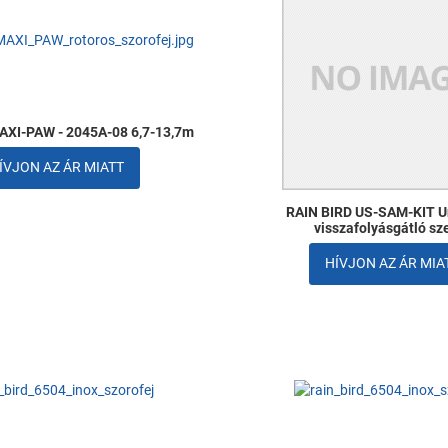
Összehasonlítom
Gyors nézet
AXI-PAW - 2045A-08 6,7-13,7m
ÍVJON AZ ÁR MIATT
RAIN BIRD US-SAM-KIT U
visszafolyásgátló sz
HÍVJON AZ ÁR MIA
om
Kedvencekhez adom
Összehasonlítom
Gyors nézet