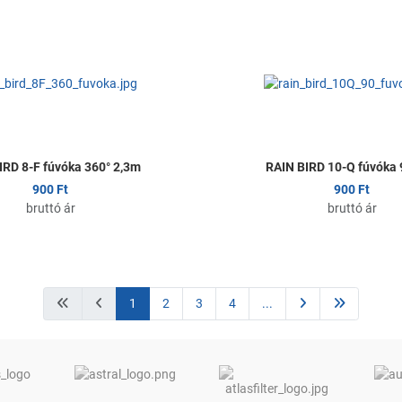
om
Kedvencekhez adom
Összehasonlítom
Gyors nézet
IRD 8-F fúvóka 360° 2,3m
RAIN BIRD 10-Q fúvóka 
900 Ft
900 Ft
bruttó ár
bruttó ár
1
2
3
4
...