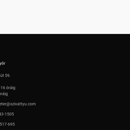
yőr
 út 59.
-16 óráig
óráig
peter@szivattyu.com
43-1505
 517-695