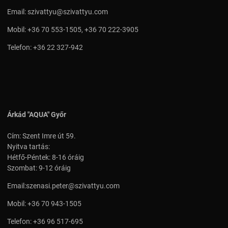
Email:
szivattyu@szivattyu.com
Mobil:
+36 70 553-1505
,
+36 70 222-3905
Telefon:
+36 22 327-942
Árkád "AQUA" Győr
Cím: Szent Imre út 59.
Nyitva tartás:
Hétfő-Péntek: 8-16 óráig
Szombat: 9-12 óráig
Email:
szenasi.peter@szivattyu.com
Mobil:
+36 70 943-1505
Telefon:
+36 96 517-695