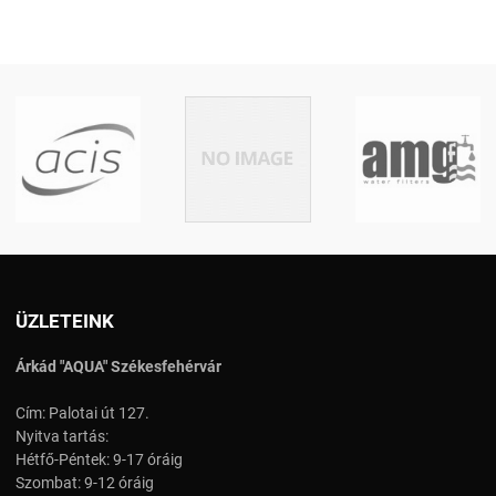
ÜZLETEINK
Árkád "AQUA" Székesfehérvár
Cím: Palotai út 127.
Nyitva tartás:
Hétfő-Péntek: 9-17 óráig
Szombat: 9-12 óráig