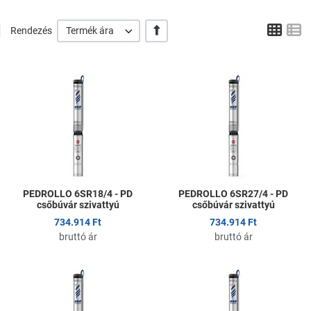
Tábl
L
+/-
Rendezés
Termék ára
Kedvencekhez adom
K
Összehasonlítom
Ö
Gyors nézet
G
PEDROLLO 6SR18/4 - PD
PEDROLLO 6SR27/4 - PD
csőbúvár szivattyú
csőbúvár szivattyú
734.914 Ft
734.914 Ft
bruttó ár
bruttó ár
Kedvencekhez adom
K
Összehasonlítom
Ö