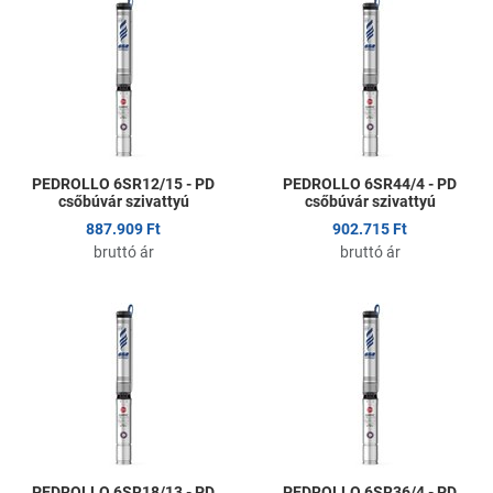
Kedvencekhez adom
K
Összehasonlítom
Ö
Gyors nézet
G
PEDROLLO 6SR12/15 - PD
PEDROLLO 6SR44/4 - PD
csőbúvár szivattyú
csőbúvár szivattyú
887.909 Ft
902.715 Ft
bruttó ár
bruttó ár
Kedvencekhez adom
K
Összehasonlítom
Ö
Gyors nézet
G
PEDROLLO 6SR18/13 - PD
PEDROLLO 6SR36/4 - PD