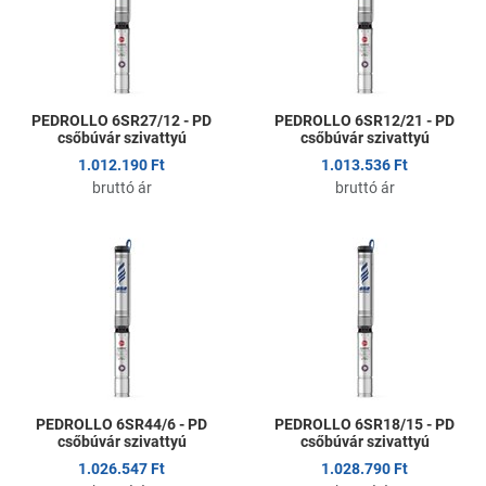
Gyors nézet
G
PEDROLLO 6SR27/12 - PD
PEDROLLO 6SR12/21 - PD
csőbúvár szivattyú
csőbúvár szivattyú
1.012.190 Ft
1.013.536 Ft
bruttó ár
bruttó ár
Kedvencekhez adom
K
Összehasonlítom
Ö
Gyors nézet
G
PEDROLLO 6SR44/6 - PD
PEDROLLO 6SR18/15 - PD
csőbúvár szivattyú
csőbúvár szivattyú
1.026.547 Ft
1.028.790 Ft