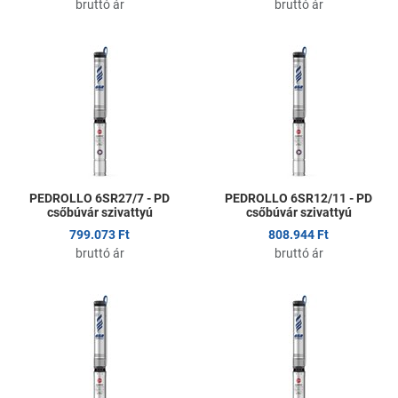
bruttó ár
bruttó ár
Kedvencekhez adom
K
Összehasonlítom
Ö
Gyors nézet
G
PEDROLLO 6SR27/7 - PD
PEDROLLO 6SR12/11 - PD
csőbúvár szivattyú
csőbúvár szivattyú
799.073 Ft
808.944 Ft
bruttó ár
bruttó ár
Kedvencekhez adom
K
Összehasonlítom
Ö
Gyors nézet
G