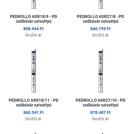
PEDROLLO 6SR18/9 - PD
PEDROLLO 6SR27/8 - PD
csőbúvár szivattyú
csőbúvár szivattyú
808.944 Ft
840.799 Ft
bruttó ár
bruttó ár
Kedvencekhez adom
K
Összehasonlítom
Ö
Gyors nézet
G
PEDROLLO 6SR18/11 - PD
PEDROLLO 6SR27/10 - PD
csőbúvár szivattyú
csőbúvár szivattyú
860.541 Ft
878.487 Ft
bruttó ár
bruttó ár