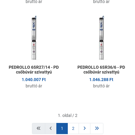
bruttó ár
bruttó ár
Kedvencekhez adom
K
Összehasonlítom
Ö
Gyors nézet
G
PEDROLLO 6SR27/14 - PD
PEDROLLO 6SR36/6 - PD
csőbúvár szivattyú
csőbúvár szivattyú
1.040.007 Ft
1.046.288 Ft
bruttó ár
bruttó ár
1. oldal / 2
1
2