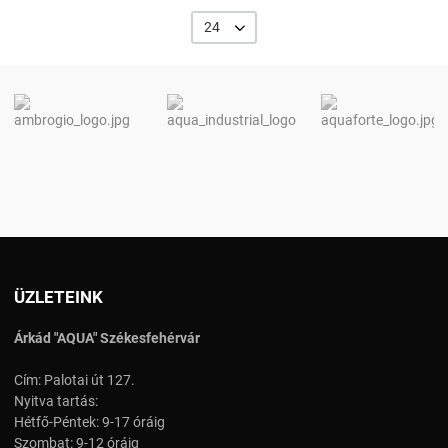
24
ÜZLETEINK
Árkád "AQUA" Székesfehérvár
Cím: Palotai út 127.
Nyitva tartás:
Hétfő-Péntek: 9-17 óráig
Szombat: 9-12 óráig