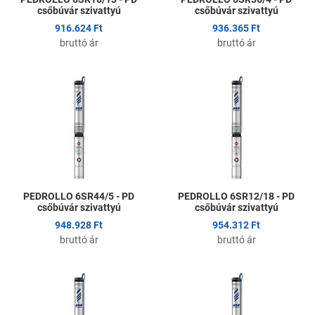
csőbúvár szivattyú
csőbúvár szivattyú
916.624 Ft
936.365 Ft
bruttó ár
bruttó ár
Kedvencekhez adom
K
Összehasonlítom
Ö
Gyors nézet
G
PEDROLLO 6SR44/5 - PD
PEDROLLO 6SR12/18 - PD
csőbúvár szivattyú
csőbúvár szivattyú
948.928 Ft
954.312 Ft
bruttó ár
bruttó ár
Kedvencekhez adom
K
Összehasonlítom
Ö