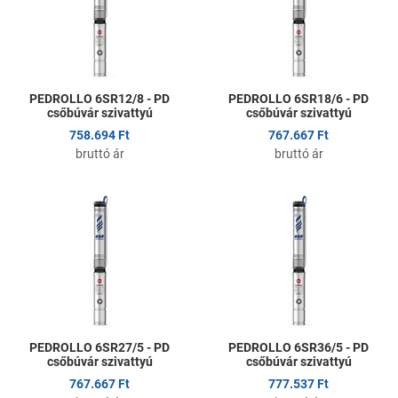
Gyors nézet
G
PEDROLLO 6SR12/8 - PD
PEDROLLO 6SR18/6 - PD
csőbúvár szivattyú
csőbúvár szivattyú
758.694 Ft
767.667 Ft
bruttó ár
bruttó ár
Kedvencekhez adom
K
Összehasonlítom
Ö
Gyors nézet
G
PEDROLLO 6SR27/5 - PD
PEDROLLO 6SR36/5 - PD
csőbúvár szivattyú
csőbúvár szivattyú
767.667 Ft
777.537 Ft