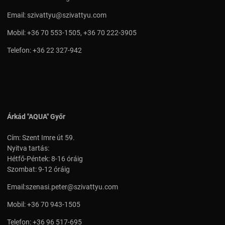
Email:
szivattyu@szivattyu.com
Mobil:
+36 70 553-1505
,
+36 70 222-3905
Telefon:
+36 22 327-942
Árkád "AQUA" Győr
Cím: Szent Imre út 59.
Nyitva tartás:
Hétfő-Péntek: 8-16 óráig
Szombat: 9-12 óráig
Email:
szenasi.peter@szivattyu.com
Mobil:
+36 70 943-1505
Telefon:
+36 96 517-695