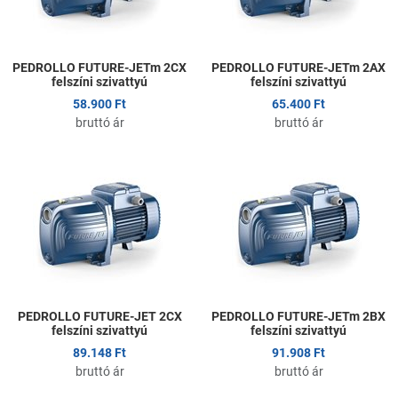
Gyors nézet
G
PEDROLLO FUTURE-JETm 2CX
PEDROLLO FUTURE-JETm 2AX
felszíni szivattyú
felszíni szivattyú
58.900 Ft
65.400 Ft
bruttó ár
bruttó ár
Kedvencekhez adom
K
Összehasonlítom
Ö
Gyors nézet
G
PEDROLLO FUTURE-JET 2CX
PEDROLLO FUTURE-JETm 2BX
felszíni szivattyú
felszíni szivattyú
89.148 Ft
91.908 Ft
bruttó ár
bruttó ár