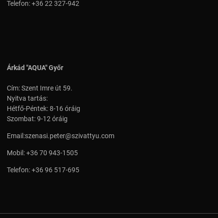
Telefon:
+36 22 327-942
Árkád "AQUA" Győr
Cím: Szent Imre út 59.
Nyitva tartás:
Hétfő-Péntek: 8-16 óráig
Szombat: 9-12 óráig
Email:
szenasi.peter@szivattyu.com
Mobil:
+36 70 943-1505
Telefon:
+36 96 517-695