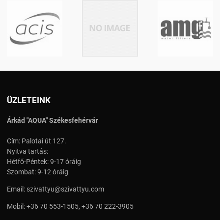
ÜZLETEINK
Árkád "AQUA" Székesfehérvár
Cím: Palotai út 127.
Nyitva tartás:
Hétfő-Péntek: 9-17 óráig
Szombat: 9-12 óráig
Email:
szivattyu@szivattyu.com
Mobil:
+36 70 553-1505
,
+36 70 222-3905