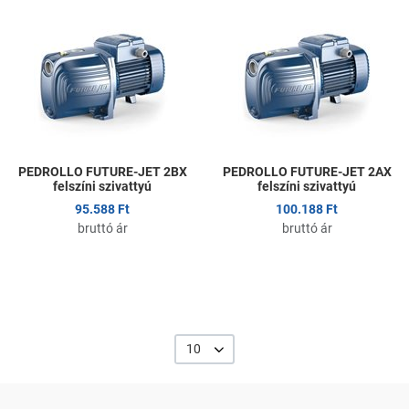
Kedvencekhez adom
K
Összehasonlítom
Ö
Gyors nézet
G
PEDROLLO FUTURE-JET 2BX
PEDROLLO FUTURE-JET 2AX
felszíni szivattyú
felszíni szivattyú
95.588 Ft
100.188 Ft
bruttó ár
bruttó ár
10