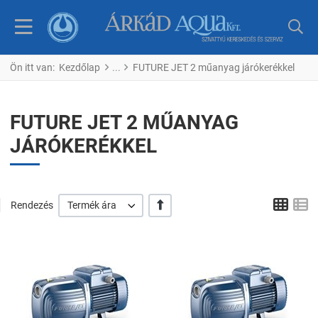
Ön itt van:
Kezdőlap
FUTURE JET 2 műanyag járókerékkel
FUTURE JET 2 MŰANYAG
JÁRÓKERÉKKEL
Tábl
L
+/-
Rendezés
Termék ára
Kedvencekhez adom
K
Összehasonlítom
Ö