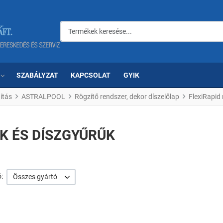
Termékek keresése...
SZABÁLYZAT
KAPCSOLAT
GYIK
ítás
ASTRALPOOL
Rögzítő rendszer, dekor díszelőlap
FlexiRapid
K ÉS DÍSZGYŰRŰK
:
Összes gyártó
om
Kedvencekhez adom