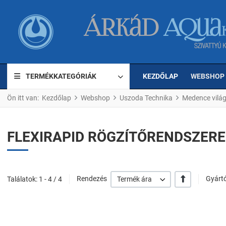
TERMÉKKATEGÓRIÁK
KEZDŐLAP
WEBSHOP
Ön itt van:
Kezdőlap
Webshop
Uszoda Technika
Medence világ
FLEXIRAPID RÖGZÍTŐRENDSZERE
+/-
Találatok: 1 - 4 / 4
Rendezés
Termék ára
Gyártó
Kedvencekhez ad