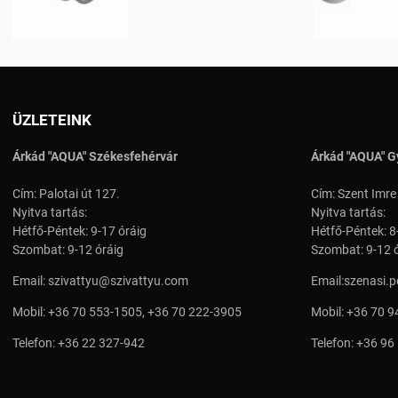
ÜZLETEINK
Árkád "AQUA" Székesfehérvár
Árkád "AQUA" G
Cím: Palotai út 127.
Cím: Szent Imre
Nyitva tartás:
Nyitva tartás:
Hétfő-Péntek: 9-17 óráig
Hétfő-Péntek: 8
Szombat: 9-12 óráig
Szombat: 9-12 
Email:
szivattyu@szivattyu.com
Email:
szenasi.
Mobil:
+36 70 553-1505
,
+36 70 222-3905
Mobil:
+36 70 9
Telefon:
+36 22 327-942
Telefon:
+36 96