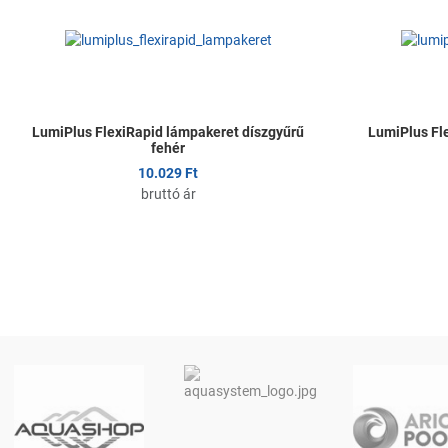
Összehasonlítom
Gyors nézet
LumiPlus FlexiRapid lámpakeret díszgyűrű
LumiPlus Fl
fehér
10.029 Ft
bruttó ár