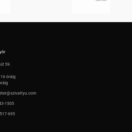
yőr
 út 59.
-16 óráig
óráig
peter@szivattyu.com
43-1505
 517-695