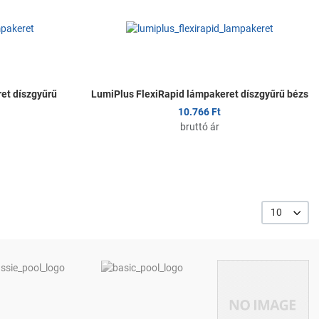
Összehasonlítom
Ö
Gyors nézet
G
et díszgyűrű
LumiPlus FlexiRapid lámpakeret díszgyűrű bézs
10.766 Ft
bruttó ár
10