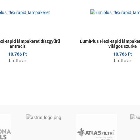
Összehasonlítom
Gyors nézet
exiRapid lámpakeret díszgyűrű
LumiPlus FlexiRapid lámpaker
antracit
világos szürke
10.766 Ft
10.766 Ft
bruttó ár
bruttó ár