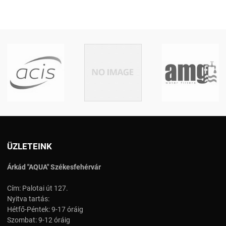
ÜZLETEINK
Árkád "AQUA" Székesfehérvár
Cím: Palotai út 127.
Nyitva tartás:
Hétfő-Péntek: 9-17 óráig
Szombat: 9-12 óráig