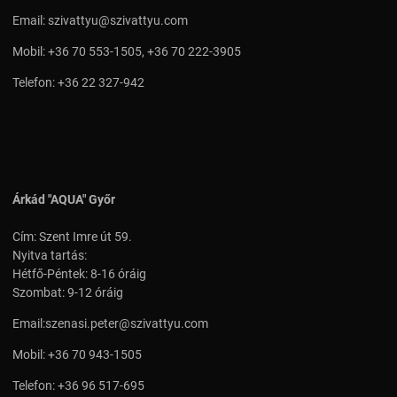
Email:
szivattyu@szivattyu.com
Mobil:
+36 70 553-1505
,
+36 70 222-3905
Telefon:
+36 22 327-942
Árkád "AQUA" Győr
Cím: Szent Imre út 59.
Nyitva tartás:
Hétfő-Péntek: 8-16 óráig
Szombat: 9-12 óráig
Email:
szenasi.peter@szivattyu.com
Mobil:
+36 70 943-1505
Telefon:
+36 96 517-695