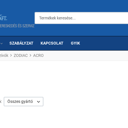
Termékek keresése...
SZABÁLYZAT
KAPCSOLAT
GYIK
ívók
ZODIAC
ACRO
:
Összes gyártó
om
Kedvencekhez adom