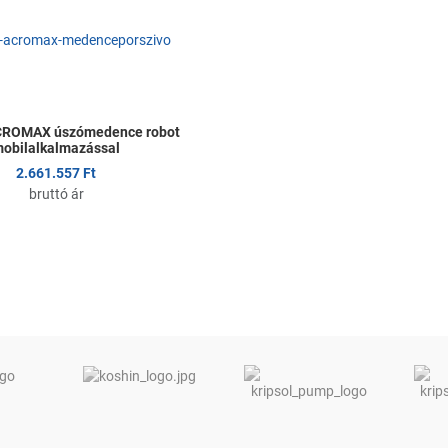
Összehasonlítom
Gyors nézet
CROMAX úszómedence robot
obilalkalmazással
2.661.557 Ft
bruttó ár