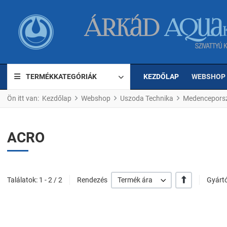
TERMÉKKATEGÓRIÁK
KEZDŐLAP
WEBSHOP
Ön itt van:
Kezdőlap
Webshop
Uszoda Technika
Medenceporsz
ACRO
+/-
Találatok: 1 - 2 / 2
Rendezés
Termék ára
Gyártó
Kedvencekhez ad