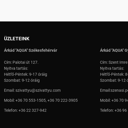
ÜZLETEINK
Árkád "AQUA" Székesfehérvár
Árkád "AQUA" G
Cím: Palotai út 127.
Cím: Szent Imre
Nyitva tartás:
Nyitva tartás:
Hétfő-Péntek: 9-17 óráig
Hétfő-Péntek: 8
Szombat: 9-12 óráig
Szombat: 9-12 
Email:
szivattyu@szivattyu.com
Email:
szenasi.
Mobil:
+36 70 553-1505
,
+36 70 222-3905
Mobil:
+36 70 9
Telefon:
+36 22 327-942
Telefon:
+36 96