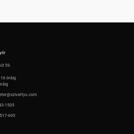
yőr
 út 59.
-16 óráig
óráig
peter@szivattyu.com
43-1505
 517-695