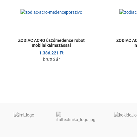
Összehasonlítom
Gyors nézet
ZODIAC ACRO úszómedence robot
ZODIAC A
mobilalkalmazással
m
1.386.221 Ft
bruttó ár