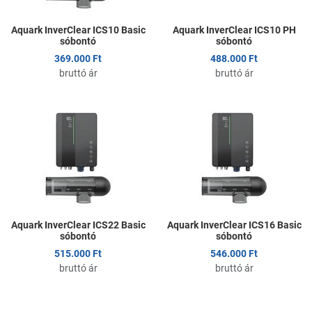
Aquark InverClear ICS10 Basic
Aquark InverClear ICS10 PH
sóbontó
sóbontó
369.000 Ft
488.000 Ft
bruttó ár
bruttó ár
Kedvencekhez adom
K
Összehasonlítom
Ö
Gyors nézet
G
Aquark InverClear ICS22 Basic
Aquark InverClear ICS16 Basic
sóbontó
sóbontó
515.000 Ft
546.000 Ft
bruttó ár
bruttó ár