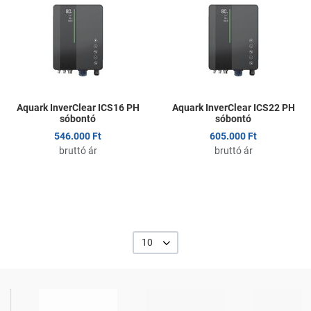
Kedvencekhez adom
K
Összehasonlítom
Ö
Gyors nézet
G
Aquark InverClear ICS16 PH
Aquark InverClear ICS22 PH
sóbontó
sóbontó
546.000 Ft
605.000 Ft
bruttó ár
bruttó ár
10