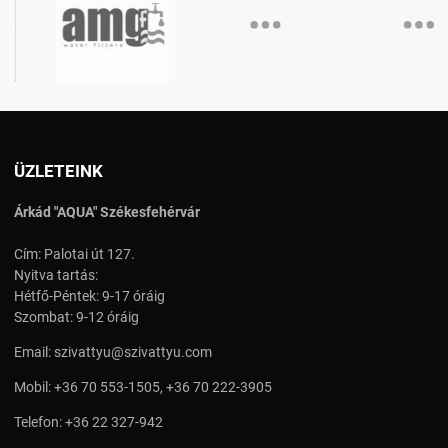
ÜZLETEINK
Árkád "AQUA" Székesfehérvár
Cím: Palotai út 127.
Nyitva tartás:
Hétfő-Péntek: 9-17 óráig
Szombat: 9-12 óráig
Email:
szivattyu@szivattyu.com
Mobil:
+36 70 553-1505
,
+36 70 222-3905
Telefon:
+36 22 327-942