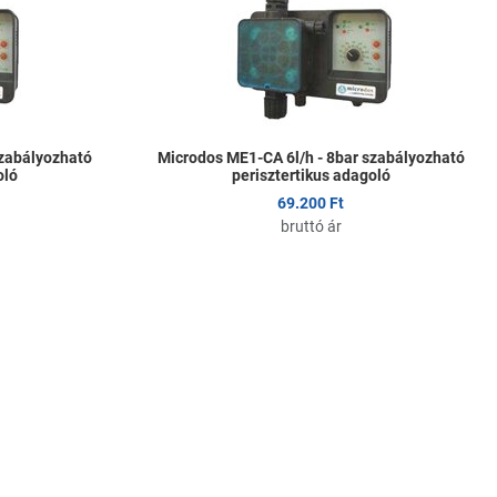
Összehasonlítom
Ö
Gyors nézet
G
szabályozható
Microdos ME1-CA 6l/h - 8bar szabályozható
oló
perisztertikus adagoló
69.200 Ft
bruttó ár