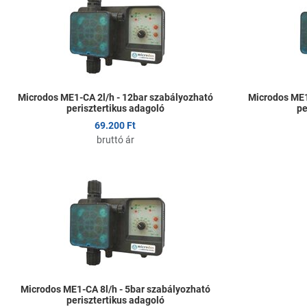
Összehasonlítom
Gyors nézet
Microdos ME1-CA 2l/h - 12bar szabályozható
Microdos ME1
perisztertikus adagoló
pe
69.200 Ft
bruttó ár
Kedvencekhez ad
Összehasonlítom
Gyors nézet
Microdos ME1-CA 8l/h - 5bar szabályozható
perisztertikus adagoló