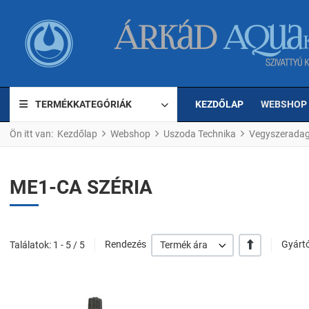
TERMÉKKATEGÓRIÁK
KEZDŐLAP
WEBSHOP
Ön itt van:
Kezdőlap
Webshop
Uszoda Technika
Vegyszeradag
ME1-CA SZÉRIA
+/-
Találatok: 1 - 5 / 5
Rendezés
Termék ára
Gyártó
Kedvencekhez ad