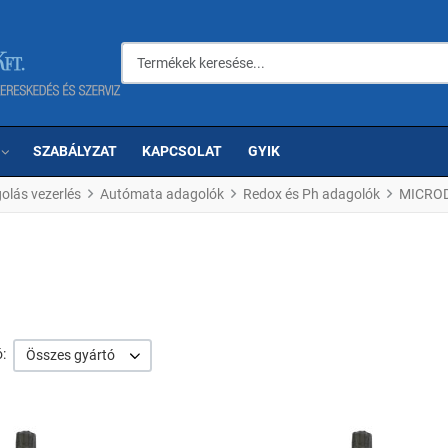
Termékek keresése...
SZABÁLYZAT
KAPCSOLAT
GYIK
olás vezerlés
Autómata adagolók
Redox és Ph adagolók
MICRO
:
Összes gyártó
om
Kedvencekhez adom