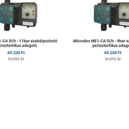
Összehasonlítom
Gyors nézet
-CA 3l/h - 11bar szabályozható
Microdos ME1-CA 5l/h - 9bar 
risztertikus adagoló
perisztertikus adag
69.200 Ft
69.200 Ft
bruttó ár
bruttó ár
om