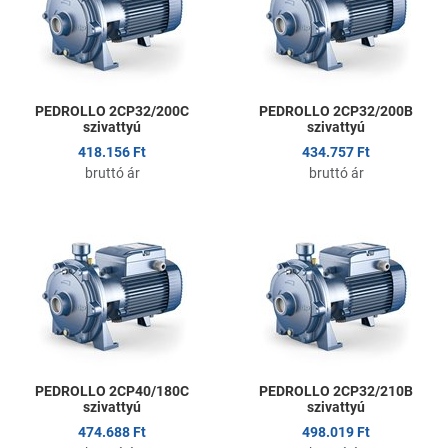
Gyors nézet
G
PEDROLLO 2CP32/200C
PEDROLLO 2CP32/200B
szivattyú
szivattyú
418.156 Ft
434.757 Ft
bruttó ár
bruttó ár
Kedvencekhez adom
K
Összehasonlítom
Ö
Gyors nézet
G
PEDROLLO 2CP40/180C
PEDROLLO 2CP32/210B
szivattyú
szivattyú
474.688 Ft
498.019 Ft