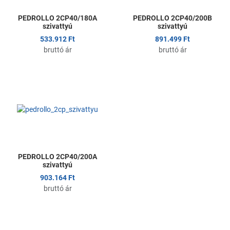
PEDROLLO 2CP40/180A
PEDROLLO 2CP40/200B
szivattyú
szivattyú
533.912 Ft
891.499 Ft
bruttó ár
bruttó ár
Kedvencekhez adom
Összehasonlítom
Gyors nézet
PEDROLLO 2CP40/200A
szivattyú
903.164 Ft
bruttó ár