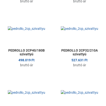
bruttó ár
bruttó ár
Kedvencekhez adom
K
Összehasonlítom
Ö
Gyors nézet
G
PEDROLLO 2CP40/180B
PEDROLLO 2CP32/210A
szivattyú
szivattyú
498.019 Ft
527.631 Ft
bruttó ár
bruttó ár
Kedvencekhez adom
K
Összehasonlítom
Ö
Gyors nézet
G