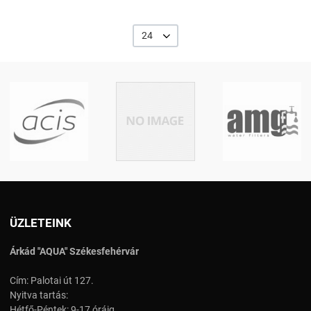
24
ÜZLETEINK
Árkád "AQUA" Székesfehérvár
Cím: Palotai út 127.
Nyitva tartás:
Hétfő-Péntek: 9-17 óráig