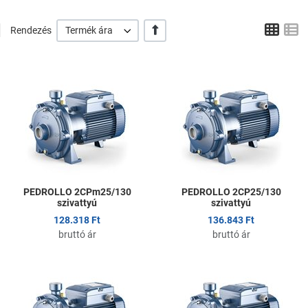
Tábl
L
+/-
Rendezés
Termék ára
Kedvencekhez adom
K
Összehasonlítom
Ö
Gyors nézet
G
PEDROLLO 2CPm25/130
PEDROLLO 2CP25/130
szivattyú
szivattyú
128.318 Ft
136.843 Ft
bruttó ár
bruttó ár
Kedvencekhez adom
K
Összehasonlítom
Ö